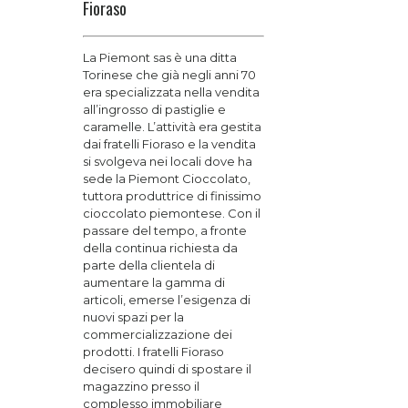
Fioraso
La Piemont sas è una ditta
Torinese che già negli anni 70
era specializzata nella vendita
all’ingrosso di pastiglie e
caramelle. L’attività era gestita
dai fratelli Fioraso e la vendita
si svolgeva nei locali dove ha
sede la Piemont Cioccolato,
tuttora produttrice di finissimo
cioccolato piemontese. Con il
passare del tempo, a fronte
della continua richiesta da
parte della clientela di
aumentare la gamma di
articoli, emerse l’esigenza di
nuovi spazi per la
commercializzazione dei
prodotti. I fratelli Fioraso
decisero quindi di spostare il
magazzino presso il
complesso immobiliare