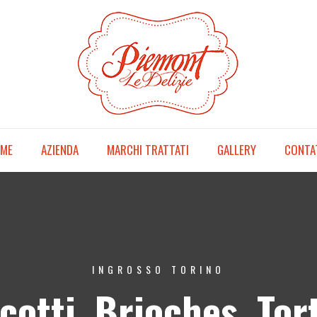
ME
AZIENDA
MARCHI TRATTATI
GALLERY
CONTA
INGROSSO TORINO
cotti, Brioches, Tor