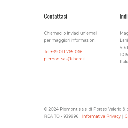
Contattaci
Indi
Chiamaci o inviaci un'email
Maga
per maggiori informazioni.
Lani
Via
Tel:+39 011 7651066
1015
piemontsas@libero.it
Itali
© 2024 Piemont s.a.s. di Fioraso Valerio & 
REA TO - 939996 |
Informativa Privacy
|
C